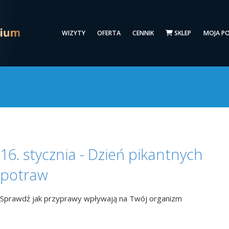
WIZYTY
OFERTA
CENNIK
SKLEP
MOJA P
16. stycznia - Dzień pikantnych
potraw
Sprawdź jak przyprawy wpływają na Twój organizm