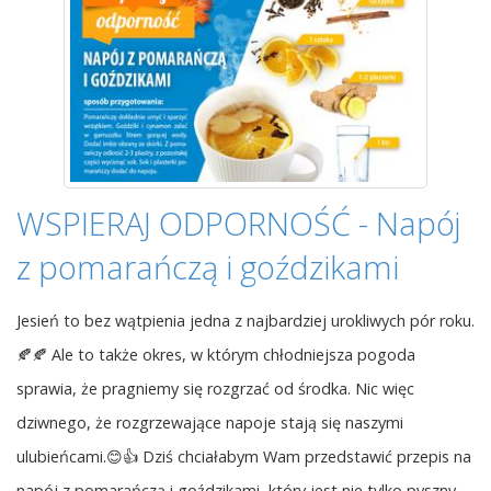
WSPIERAJ ODPORNOŚĆ - Napój
z pomarańczą i goździkami
Jesień to bez wątpienia jedna z najbardziej urokliwych pór roku.
🍂🍂 Ale to także okres, w którym chłodniejsza pogoda
sprawia, że pragniemy się rozgrzać od środka. Nic więc
dziwnego, że rozgrzewające napoje stają się naszymi
ulubieńcami.😊👍 Dziś chciałabym Wam przedstawić przepis na
napój z pomarańczą i goździkami, który jest nie tylko pyszny,