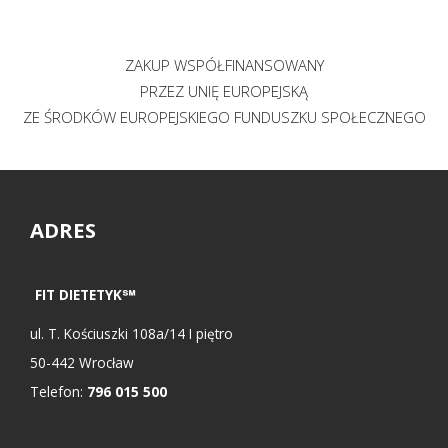
ZAKUP WSPÓŁFINANSOWANY
PRZEZ UNIĘ EUROPEJSKĄ
ZE ŚRODKÓW EUROPEJSKIEGO FUNDUSZKU SPOŁECZNEGO
ADRES
FIT DIETETYK℠
ul.
T. Kościuszki 108a/14 I piętro
50-442
Wrocław
Telefon:
796 015 500