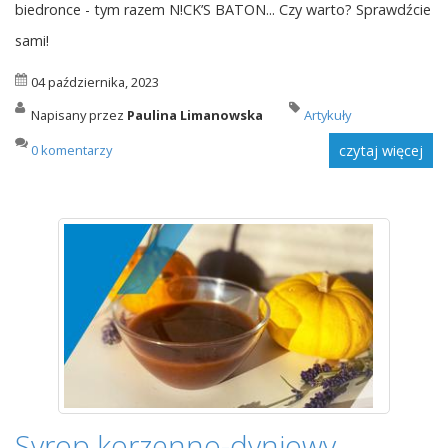
biedronce - tym razem N!CK’S BATON... Czy warto? Sprawdźcie
sami!
04 października, 2023
Napisany przez
Paulina Limanowska
Artykuły
0 komentarzy
czytaj więcej
Syrop korzenno-dyniowy