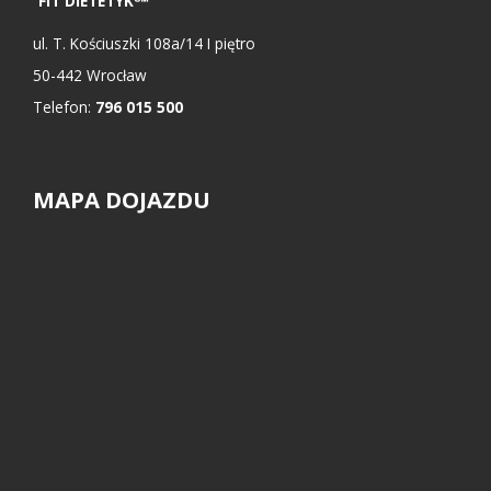
FIT DIETETYK℠
ul.
T. Kościuszki 108a/14 I piętro
50-442
Wrocław
Telefon:
796 015 500
MAPA DOJAZDU