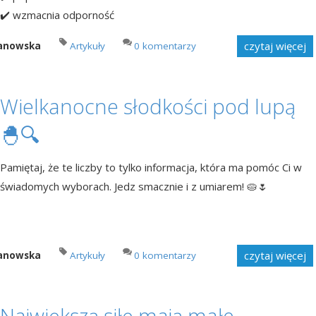
✔️ wzmacnia odporność
czytaj więcej
manowska
Artykuły
0 komentarzy
Wielkanocne słodkości pod lupą
🐣🔍
Pamiętaj, że te liczby to tylko informacja, która ma pomóc Ci w
świadomych wyborach. Jedz smacznie i z umiarem! 🥧🌷
czytaj więcej
manowska
Artykuły
0 komentarzy
Największą siłę mają małe,