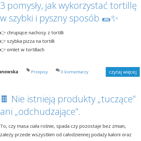
3 pomysły, jak wykorzystać tortillę
w szybki i pyszny sposób 🌯✨
👉 chrupiące nachosy z tortilli
👉 szybka pizza na tortilli
👉 omlet w tortillach
czytaj więcej
manowska
Przepisy
0 komentarzy
🍫 Nie istnieją produkty „tuczące”
ani „odchudzające”.
To, czy masa ciała rośnie, spada czy pozostaje bez zmian,
zależy przede wszystkim od całodziennej podaży kalorii oraz