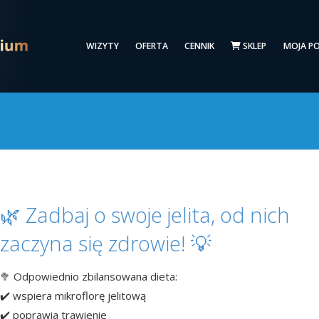
WIZYTY
OFERTA
CENNIK
SKLEP
MOJA P
🌿 Zadbaj o swoje jelita, od nich
zaczyna się zdrowie! 💡
🥦 Odpowiednio zbilansowana dieta:
✔️ wspiera mikroflorę jelitową
✔️ poprawia trawienie