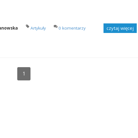
czytaj więcej
manowska
Artykuły
0 komentarzy
1