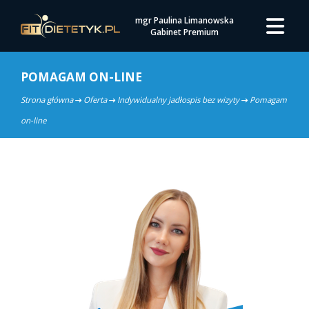
mgr Paulina Limanowska
Gabinet Premium
POMAGAM ON-LINE
Strona główna
Oferta
Indywidualny jadłospis bez wizyty
Pomagam
on-line