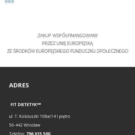
Back
ZAKUP WSPÓŁFINANSOWANY
PRZEZ UNIĘ EUROPEJSKĄ
ZE ŚRODKÓW EUROPEJSKIEGO FUNDUSZKU SPOŁECZNEGO
ADRES
FIT DIETETYK℠
ul.
T. Kościuszki 108a/14 I piętro
50-442
Wrocław
Telefon:
796 015 500