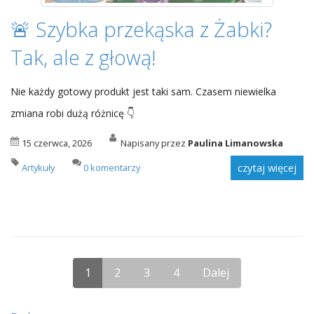
🚨 Szybka przekąska z Żabki?
Tak, ale z głową!
Nie każdy gotowy produkt jest taki sam. Czasem niewielka
zmiana robi dużą różnicę 👇
15 czerwca, 2026
Napisany przez
Paulina Limanowska
Artykuły
0 komentarzy
czytaj więcej
1
2
3
4
Dalej