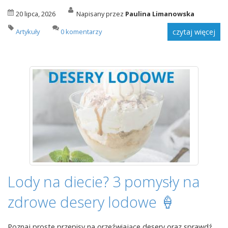
20 lipca, 2026
Napisany przez
Paulina Limanowska
Artykuły
0 komentarzy
czytaj więcej
Lody na diecie? 3 pomysły na
zdrowe desery lodowe 🍦
Poznaj proste przepisy na orzeźwiające desery oraz sprawdź,