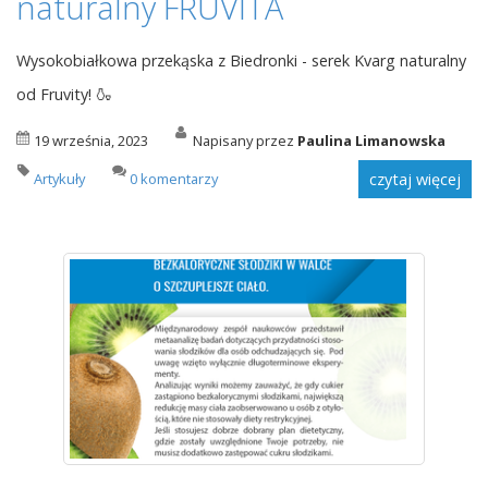
naturalny FRUVITA
Wysokobiałkowa przekąska z Biedronki - serek Kvarg naturalny
od Fruvity! 🍶
19 września, 2023
Napisany przez
Paulina Limanowska
Artykuły
0 komentarzy
czytaj więcej