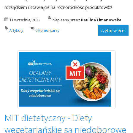
rozsądkiem i stawiajcie na różnorodność produktów!😊
11 września, 2023
Napisany przez
Paulina Limanowska
Artykuły
0 komentarzy
czytaj więcej
MIT dietetyczny - Diety
wegetariańskie są niedoborowe