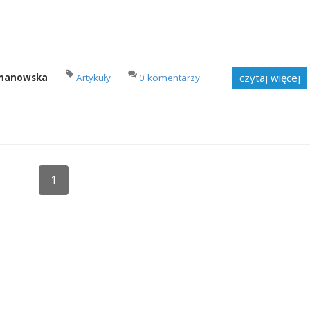
czytaj więcej
imanowska
Artykuły
0 komentarzy
1