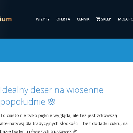
WIZYTY
OFERTA
CENNIK
SKLEP
MOJA P
Idealny deser na wiosenne
popołudnie 🌸
To ciasto nie tylko pięknie wygląda, ale też jest zdrowszą
alternatywą dla tradycyjnych słodkości – bez dodatku cukru, na
bazie budyniu i świeżych truskawek 🌸