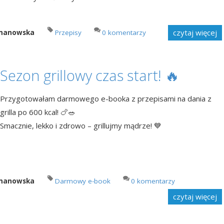
czytaj więcej
imanowska
Przepisy
0 komentarzy
Sezon grillowy czas start! 🔥
Przygotowałam darmowego e-booka z przepisami na dania z
grilla po 600 kcal! 🍗🥗
Smacznie, lekko i zdrowo – grillujmy mądrze! 💙
imanowska
Darmowy e-book
0 komentarzy
czytaj więcej