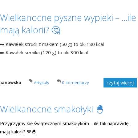
Wielkanocne pyszne wypieki – ...ile
mają kalorii? 🤔
➡️ Kawałek strucli z makiem (50 g) to ok. 180 kcal
➡️ Kawałek sernika (120 g) to ok. 300 kcal
czytaj więcej
imanowska
Artykuły
0 komentarzy
Wielkanocne smakołyki 🐣
Przyjrzyjmy się świątecznym smakołykom – ile tak naprawdę
mają kalorii? 💙🐣