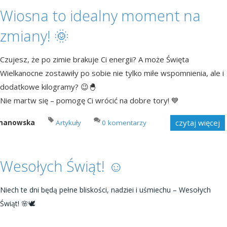
Wiosna to idealny moment na
zmiany! 🌞
Czujesz, że po zimie brakuje Ci energii? A może Święta
Wielkanocne zostawiły po sobie nie tylko miłe wspomnienia, ale i
dodatkowe kilogramy? 😉🐣
Nie martw się – pomogę Ci wrócić na dobre tory! 💙
czytaj więcej
imanowska
Artykuły
0 komentarzy
Wesołych Świąt! ☺️
Niech te dni będą pełne bliskości, nadziei i uśmiechu – Wesołych
Świąt! 🌸🕊️